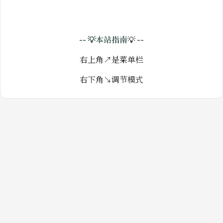
-- 💡本站指南
💡
 --
右上角↗️是菜单栏
右下角↘️调节模式