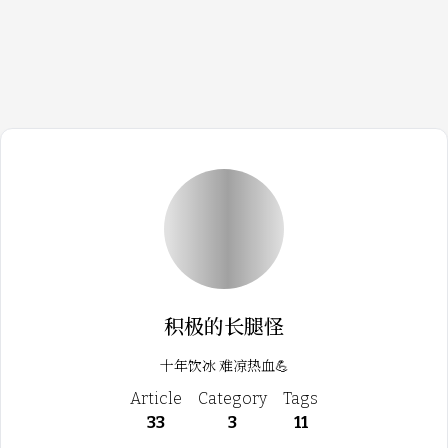
detail.tmall.com
https://detail.tmall.com/item.htm?abbucket=19&id=721388714203&ns=1
Loading...
积极的长腿怪
十年饮冰 难凉热血💪
Article
Category
Tags
33
3
11