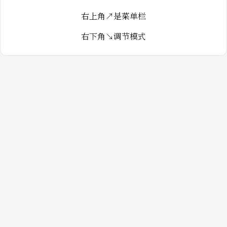
右上角↗️是菜单栏
右下角↘️调节模式