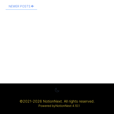
NEWER POSTS
©
2021-2026
NotionNext
. All rights reserved.
Powered by
NotionNext
4.10.1